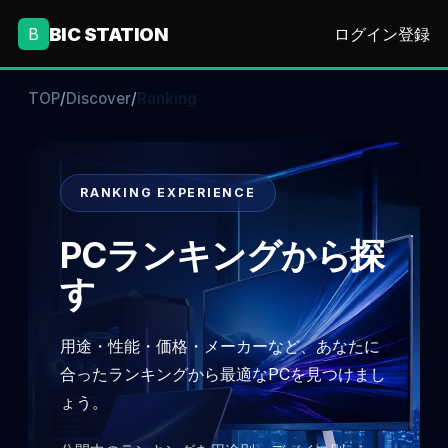
BIC STATION
B
ログイン
登録
TOP
/
Discover
/
Ranking
RANKING EXPERIENCE
PCランキングから探
す
用途・性能・価格・メーカーなど、あなたに
合ったランキングから最適なPCを見つけまし
ょう。