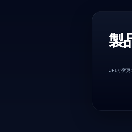
製
URLが変