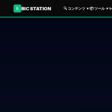
BIC STATION
B
🔍 コンテンツ
▼
📦 ツール
▼
✨