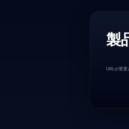
製
URLが変