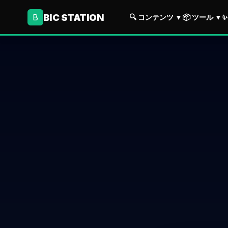
BIC STATION
B
🔍 コンテンツ
▼
📦 ツール
▼
✨