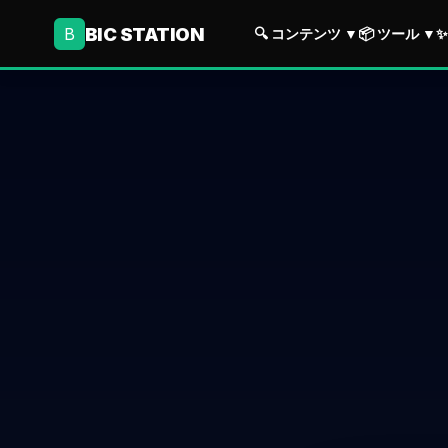
BIC STATION
B
🔍 コンテンツ
▼
📦 ツール
▼
✨