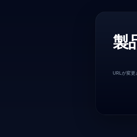
製
URLが変