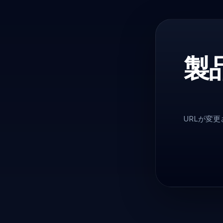
製
URLが変