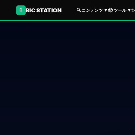
BIC STATION
B
🔍 コンテンツ
▼
📦 ツール
▼
✨